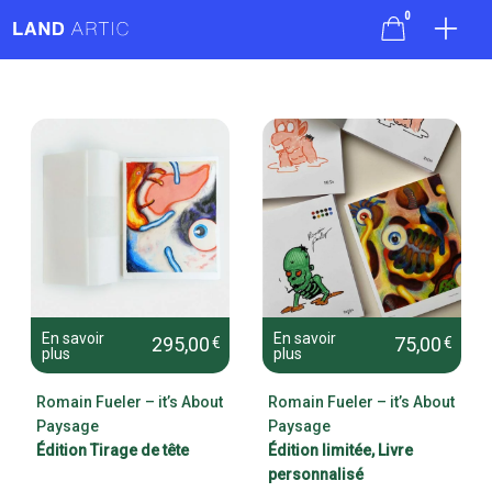
0
O
p
e
n
M
e
R
R
n
u
o
o
m
m
a
a
i
i
n
n
F
F
En savoir
En savoir
295,00
75,00
€
€
plus
plus
u
u
e
e
Romain Fueler – it’s About
Romain Fueler – it’s About
Paysage
Paysage
l
l
Édition Tirage de tête
Édition limitée, Livre
e
e
personnalisé