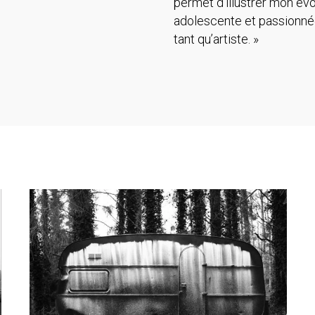
permet d’illustrer mon évo
adolescente et passionnée
tant qu’artiste. »