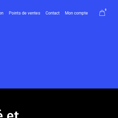
0
on
Points de ventes
Contact
Mon compte
é et