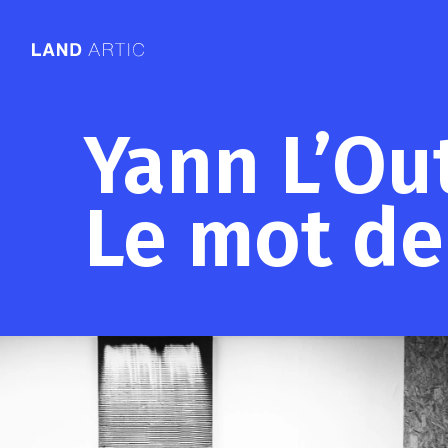
Yann L’Out
Le mot de 