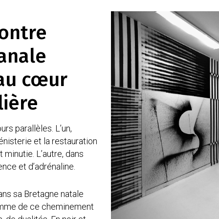
contre
sanale
 au cœur
lière
rs parallèles. L’un,
nisterie et la restauration
t minutie. L’autre, dans
gence et d’adrénaline.
dans sa Bretagne natale
 somme de ce cheminement