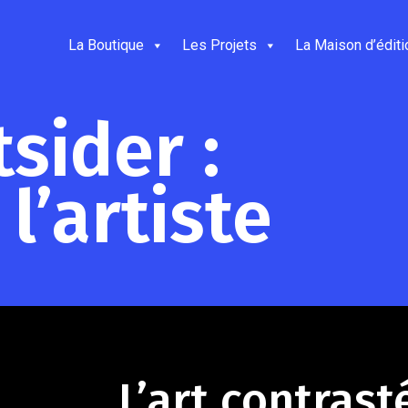
La Boutique
Les Projets
La Maison d’éditi
sider :
l’artiste
L’art contrast